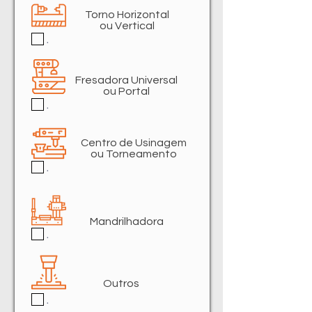
Torno Horizontal
ou Vertical
.
Fresadora Universal
ou Portal
.
Centro de Usinagem
ou Torneamento
.
Mandrilhadora
.
Outros
.