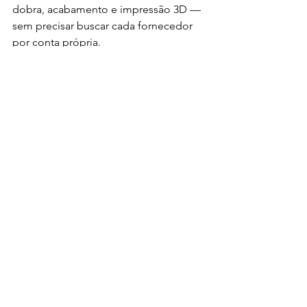
dobra, acabamento e impressão 3D — 
sem precisar buscar cada fornecedor 
por conta própria.
⏱️ Precisa repor 
uma peça agora?
Acesse nossa plataforma e descubra 
como é fabricar sem estresse, com 
total visibilidade e sem burocracia:
👉 
Clique aqui e comece seu 
orçamento técnico agora mesmo
Ver tudo
Posts recentes